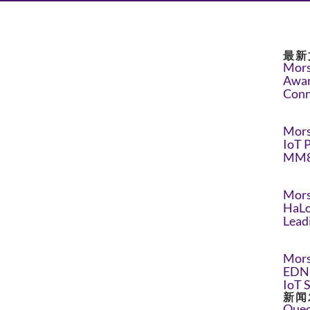
最新
Mors
Awar
Conn
Mors
IoT 
MM8
Mors
HaLo
Lead
Mors
EDN 
IoT 
新闻
Quec