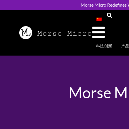
Morse Micro Redefines W
科技创新
产
Morse