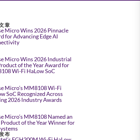
文章
e Micro Wins 2026 Pinnacle
d for Advancing Edge AI
ectivity
e Micro Wins 2026 Industrial
Product of the Year Award for
108 Wi-Fi HaLow SoC
e Micro’s MM8108 Wi-Fi
w SoC Recognized Across
ing 2026 Industry Awards
e Micro’s MM8108 Named an
Product of the Year Winner for
Systems
发布
tel’s FGH200M Wi-Fi HaLow