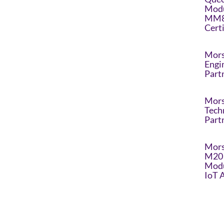
Modu
MM8
Cert
Mors
Engi
Part
Mors
Tech
Part
Mors
M20 
Modu
IoT 