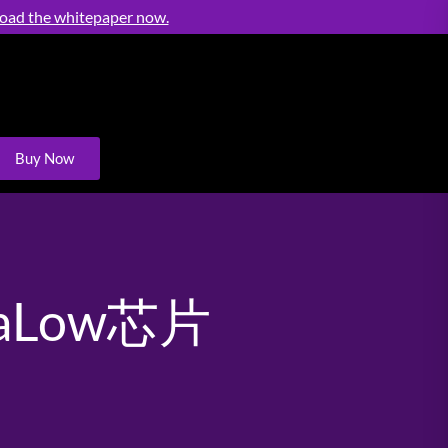
load the whitepaper now.
Buy Now
aLow芯片