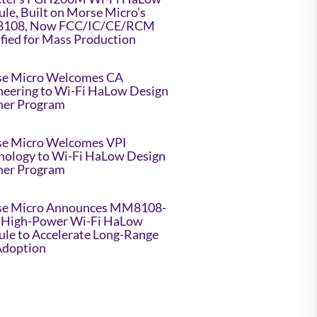
le, Built on Morse Micro’s
108, Now FCC/IC/CE/RCM
ified for Mass Production
e Micro Welcomes CA
neering to Wi-Fi HaLow Design
ner Program
e Micro Welcomes VPI
nology to Wi-Fi HaLow Design
ner Program
e Micro Announces MM8108-
High-Power Wi-Fi HaLow
le to Accelerate Long-Range
Adoption